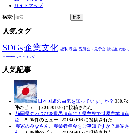
サイトマップ
検索:
人気タグ
SDGs
企業文化
福利厚生
説明会・見学会
就活生
次世代
ソーラーシェアリング
人気記事
日本国旗の由来を知っていますか？
388.7k
件のビュー
|
2018/01/26 に投稿された
静岡県のわさびを世界遺産に！県主導で世界農業遺産
登...
29.9k件のビュー
|
2016/09/16 に投稿された
農家のみなさん、農業者年金をご存知ですか？農家さ
ん...
16.8k件のビュー
|
2017/09/15 に投稿された