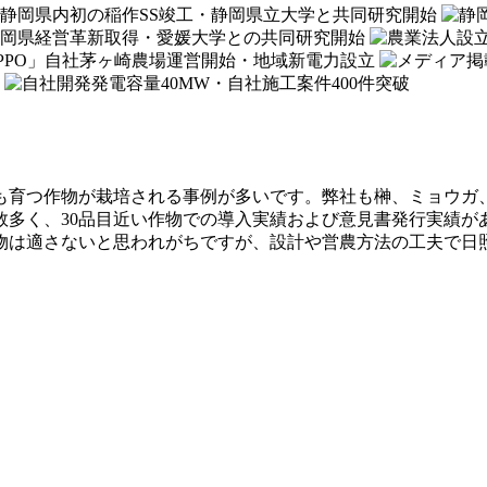
も育つ作物が栽培される事例が多いです。弊社も榊、ミョウガ
数多く、30品目近い作物での導入実績および意見書発行実績が
物は適さないと思われがちですが、設計や営農方法の工夫で日