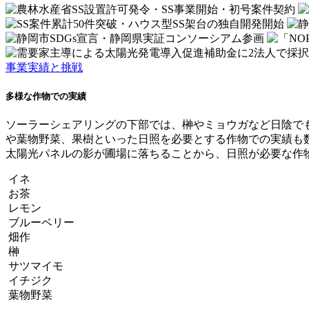
事業実績と挑戦
多様な作物での実績
ソーラーシェアリングの下部では、榊やミョウガなど日陰で
や葉物野菜、果樹といった日照を必要とする作物での実績も
太陽光パネルの影が圃場に落ちることから、日照が必要な作
イネ
お茶
レモン
ブルーベリー
畑作
榊
サツマイモ
イチジク
葉物野菜