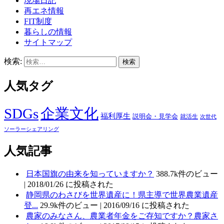
現場日記
再エネ情報
FIT制度
暮らしの情報
サイトマップ
検索:
人気タグ
SDGs
企業文化
福利厚生
説明会・見学会
就活生
次世代
ソーラーシェアリング
人気記事
日本国旗の由来を知っていますか？
388.7k件のビュー
|
2018/01/26 に投稿された
静岡県のわさびを世界遺産に！県主導で世界農業遺産
登...
29.9k件のビュー
|
2016/09/16 に投稿された
農家のみなさん、農業者年金をご存知ですか？農家さ