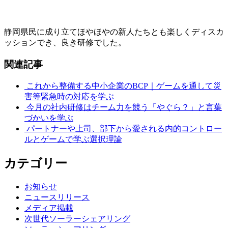
静岡県民に成り立てほやほやの新人たちとも楽しくディスカ
ッションでき、良き研修でした。
関連記事
これから整備する中小企業のBCP｜ゲームを通して災
害等緊急時の対応を学ぶ
今月の社内研修はチーム力を競う「やぐら？」と言葉
づかいを学ぶ
パートナーや上司、部下から愛される内的コントロー
ルとゲームで学ぶ選択理論
カテゴリー
お知らせ
ニュースリリース
メディア掲載
次世代ソーラーシェアリング