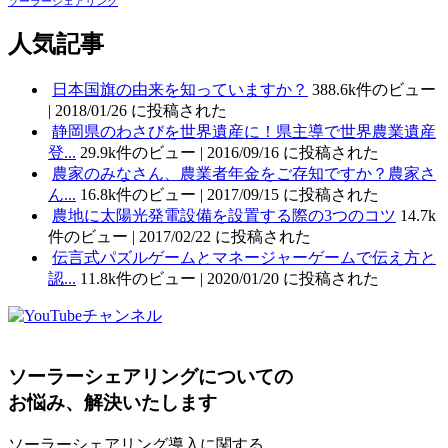
ソーラーシェアリング
人気記事
日本国旗の由来を知っていますか？
388.6k件のビュー
|
2018/01/26 に投稿された
静岡県のわさびを世界遺産に！県主導で世界農業遺産
登...
29.9k件のビュー
|
2016/09/16 に投稿された
農家のみなさん、農業者年金をご存知ですか？農家さ
ん...
16.8k件のビュー
|
2017/09/15 に投稿された
農地に太陽光発電設備を設置する際の3つのコツ
14.7k
件のビュー
|
2017/02/22 に投稿された
伝言式パズルゲームとマネージャーゲームで伝え方と
認...
11.8k件のビュー
|
2020/01/20 に投稿された
ソーラーシェアリングについての
お悩み、解決いたします
ソーラーシェアリング導入に関する