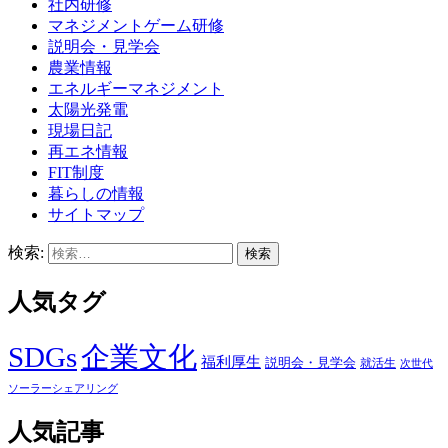
社内研修
マネジメントゲーム研修
説明会・見学会
農業情報
エネルギーマネジメント
太陽光発電
現場日記
再エネ情報
FIT制度
暮らしの情報
サイトマップ
検索:
人気タグ
SDGs
企業文化
福利厚生
説明会・見学会
就活生
次世代
ソーラーシェアリング
人気記事