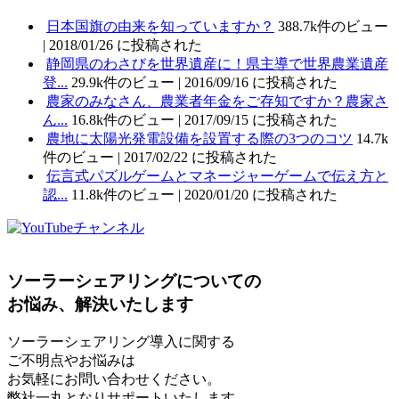
日本国旗の由来を知っていますか？
388.7k件のビュー
|
2018/01/26 に投稿された
静岡県のわさびを世界遺産に！県主導で世界農業遺産
登...
29.9k件のビュー
|
2016/09/16 に投稿された
農家のみなさん、農業者年金をご存知ですか？農家さ
ん...
16.8k件のビュー
|
2017/09/15 に投稿された
農地に太陽光発電設備を設置する際の3つのコツ
14.7k
件のビュー
|
2017/02/22 に投稿された
伝言式パズルゲームとマネージャーゲームで伝え方と
認...
11.8k件のビュー
|
2020/01/20 に投稿された
ソーラーシェアリングについての
お悩み、解決いたします
ソーラーシェアリング導入に関する
ご不明点やお悩みは
お気軽にお問い合わせください。
弊社一丸となりサポートいたします。