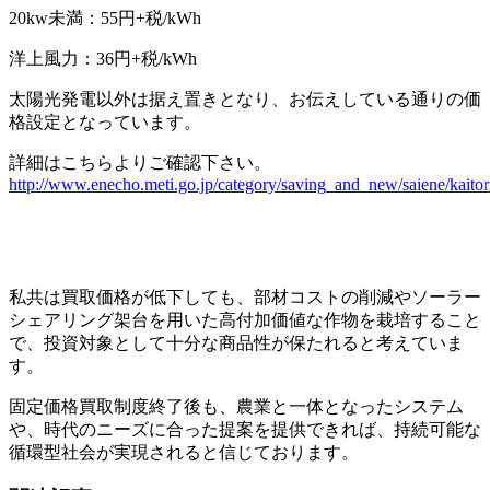
20kw未満：55円+税/kWh
洋上風力：36円+税/kWh
太陽光発電以外は据え置きとなり、お伝えしている通りの価
格設定となっています。
詳細はこちらよりご確認下さい。
http://www.enecho.meti.go.jp/category/saving_and_new/saiene/kaitor
私共は買取価格が低下しても、部材コストの削減やソーラー
シェアリング架台を用いた高付加価値な作物を栽培すること
で、投資対象として十分な商品性が保たれると考えていま
す。
固定価格買取制度終了後も、農業と一体となったシステム
や、時代のニーズに合った提案を提供できれば、持続可能な
循環型社会が実現されると信じております。