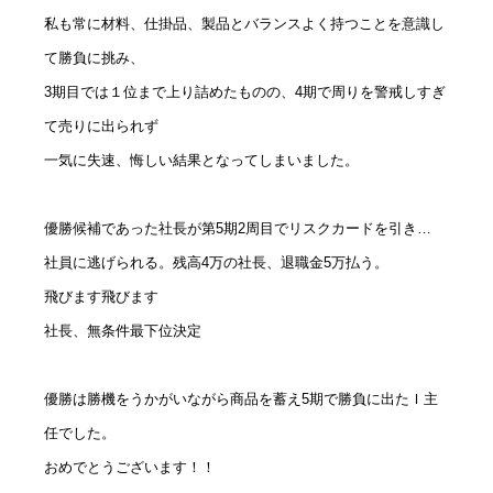
私も常に材料、仕掛品、製品とバランスよく持つことを意識し
て勝負に挑み、
3期目では１位まで上り詰めたものの、4期で周りを警戒しすぎ
て売りに出られず
一気に失速、悔しい結果となってしまいました。
優勝候補であった社長が第5期2周目でリスクカードを引き
…
社員に逃げられる。残高4万の社長、退職金5万払う。
飛びます飛びます
社長、無条件最下位決定
優勝は勝機をうかがいながら商品を蓄え
5
期で勝負に出たＩ主
任でした。
おめでとうございます！！