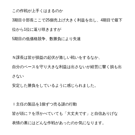
この作戦が上手くはまるのか
3
期目Ｏ部長ここで
25個
売上げ大きく利益を出し、4
期目で最下
位から
1
位に返り咲きますが
5
期目の低価格競争、数勝負により失速
Ｎ課長は皆が損益の起伏が激しい戦いをするなか、
自分のペースを守り大きな利益は出さないが経営に響く損も出
さない
安定した勝負をしているように感じられました。
Ｉ主任の製品を1個ずつ売る謎の行動
皆が頭に？を浮かべていても「大丈夫です」と自信ありげな
表情の裏にはどんな作戦があったのか気になります。