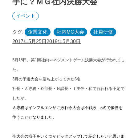
手に？ＭＧ社内決勝大会
イベント
タグ:
企業文化
社内MG大会
社員研修
2017年5月25日
2019年5月30日
5月18日、第1回社内マネジメントゲーム決勝大会が行われまし
た。
3月の予選大会を勝ち上がってきた6名
社長・Ａ専務・Ｏ部長・Ｎ課長・Ｉ主任・私で行われる予定で
したが、
Ａ専務はインフルエンザに敗れ今大会は不戦敗
…5
名で優勝を
争うこととなりました。
今大会の様子をいくつかピックアップして紹介したいと思いま