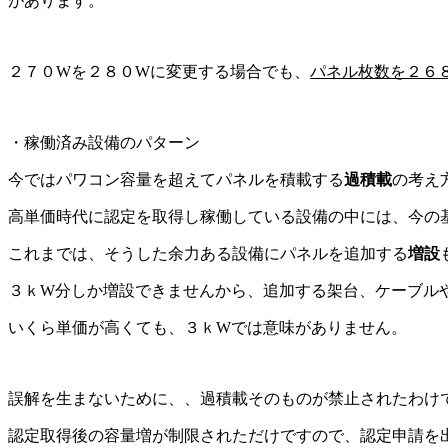
があります。
２７０Wを２８０Wに変更する場合でも、
パネル枚数を２６
・稼働済み設備のパターン
今ではパワコン容量を超えてパネルを積載する
過積載
の考え
高単価時代に認定を取得し稼働している設備の中には、今の
これまでは、そうした余力ある設備にパネルを追加する
増設
３ｋW分しか増設できませんから、追加する架台、ケーブル
いくら単価が高くても、３ｋWでは意味がありません。
誤解を生まないために、、過積載そのものが禁止されたわけ
認定取得後の容量増が制限されただけですので、認定申請を