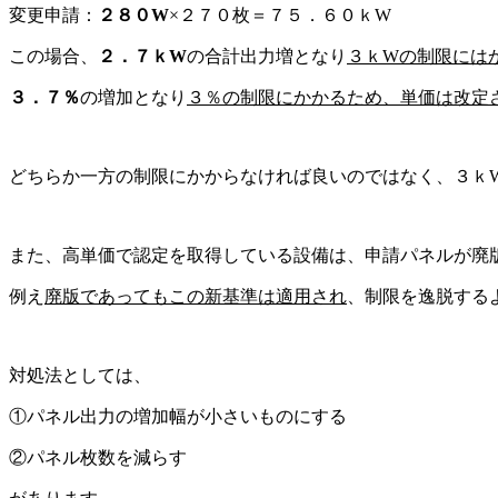
変更申請：
２８０W
×２７０枚＝７５．６０ｋW
この場合、
２．７ｋW
の合計出力増となり
３ｋWの制限には
３．７％
の増加となり
３％の制限にかかるため、単価は改定
どちらか一方の制限にかからなければ良いのではなく、３ｋ
また、高単価で認定を取得している設備は、申請パネルが廃
例え
廃版であってもこの新基準は適用され
、制限を逸脱する
対処法としては、
①パネル出力の増加幅が小さいものにする
②パネル枚数を減らす