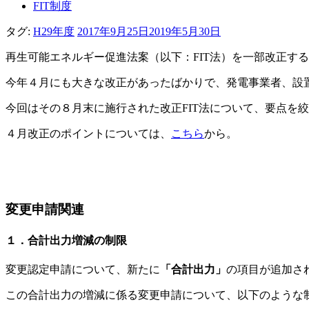
FIT制度
タグ:
H29年度
2017年9月25日
2019年5月30日
再生可能エネルギー促進法案（以下：FIT法）を一部改正す
今年４月にも大きな改正があったばかりで、発電事業者、設
今回はその８月末に施行された改正FIT法について、要点を
４月改正のポイントについては、
こちら
から。
変更申請関連
１．合計出力増減の制限
変更認定申請について、新たに
「合計出力」
の項目が追加さ
この合計出力の増減に係る変更申請について、以下のような