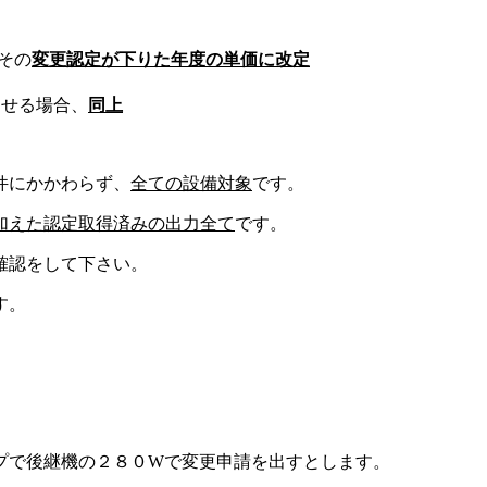
その
変更認定が下りた年度の単価に改定
させる場合、
同上
件にかかわらず、
全ての設備対象
です。
加えた認定取得済みの出力全て
です。
確認をして下さい。
す。
プで後継機の２８０Wで変更申請を出すとします。