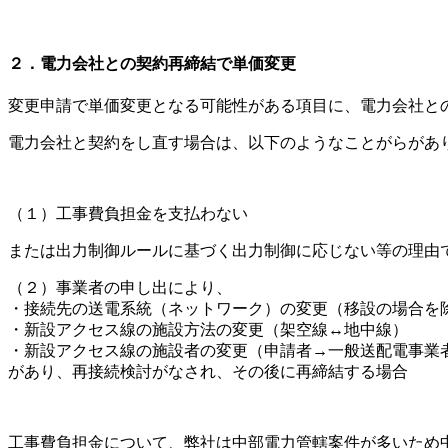
２．電力会社との契約再締結で単価変更
変更申請で単価変更となる可能性がある項目に、電力会社と
電力会社と契約をし直す場合は、以下のようなことがらがあ
（１）工事費負担金を支払わない
または出力制御ルールに基づく出力制御に応じない等の理由
（２）事業者の申し出により、
・接続先の送電系統（ネットワーク）の変更（移設の場合を
・新設アクセス線の施設方法の変更（架空線↔地中線）
・新設アクセス線の施設者の変更（申請者→一般送配電事業
があり、再接続検討がなされ、その後に再締結する場合
工事費負担金について、弊社は中部電力管轄案件が多いため