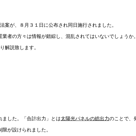
る法案が、８月３１日に公布され同日施行されました。
置業者の方々は情報が錯綜し、混乱されてはいないでしょうか
絞り解説致します。
れました。「合計出力」とは
太陽光パネルの総出力
のことで、
制限が設けられました。