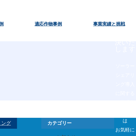
ーシェ
アリン
グにつ
いての
例
適応作物事例
事業実績と挑戦
お悩
み、解
決いた
します
ソーラー
シェアリ
ング導入
に関する
ご不明点
やお悩み
は
リング
カテゴリー
お気軽に