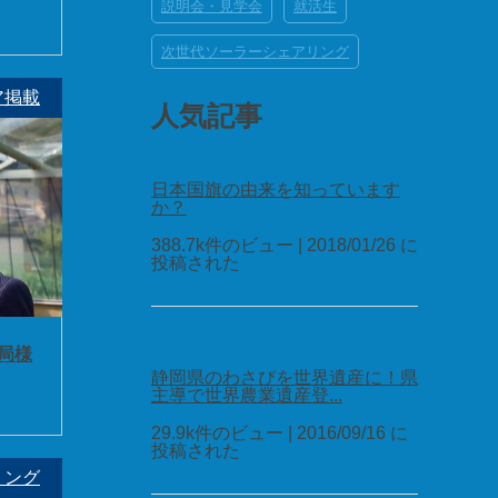
説明会・見学会
就活生
次世代ソーラーシェアリング
ア掲載
人気記事
日本国旗の由来を知っています
か？
388.7k件のビュー
|
2018/01/26 に
投稿された
局様
静岡県のわさびを世界遺産に！県
主導で世界農業遺産登...
29.9k件のビュー
|
2016/09/16 に
投稿された
リング