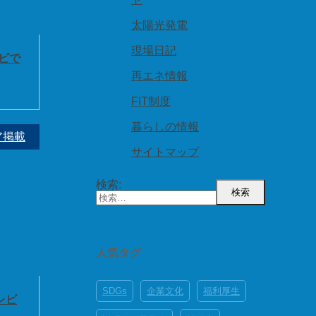
太陽光発電
現場日記
ビで
再エネ情報
FIT制度
暮らしの情報
ア掲載
サイトマップ
検索:
人気タグ
SDGs
企業文化
福利厚生
レビ