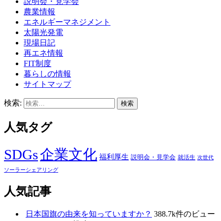
説明会・見学会
農業情報
エネルギーマネジメント
太陽光発電
現場日記
再エネ情報
FIT制度
暮らしの情報
サイトマップ
検索:
人気タグ
SDGs
企業文化
福利厚生
説明会・見学会
就活生
次世代
ソーラーシェアリング
人気記事
日本国旗の由来を知っていますか？
388.7k件のビュー