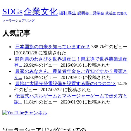
SDGs
企業文化
福利厚生
説明会・見学会
就活生
次世代
ソーラーシェアリング
人気記事
日本国旗の由来を知っていますか？
388.7k件のビュー
|
2018/01/26 に投稿された
静岡県のわさびを世界遺産に！県主導で世界農業遺産
登...
29.9k件のビュー
|
2016/09/16 に投稿された
農家のみなさん、農業者年金をご存知ですか？農家さ
ん...
16.8k件のビュー
|
2017/09/15 に投稿された
農地に太陽光発電設備を設置する際の3つのコツ
14.7k
件のビュー
|
2017/02/22 に投稿された
伝言式パズルゲームとマネージャーゲームで伝え方と
認...
11.8k件のビュー
|
2020/01/20 に投稿された
ソーラーシェアリングについての