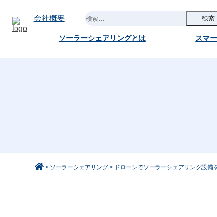
コ
ン
検
会社概要
テ
索:
ン
ツ
ソーラーシェアリングとは
スマ
へ
ス
キ
ッ
プ
>
ソーラーシェアリング
>
ドローンでソーラーシェアリング設備