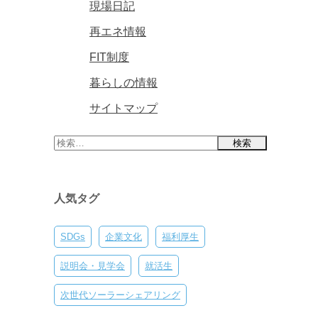
現場日記
再エネ情報
FIT制度
暮らしの情報
サイトマップ
検
索:
人気タグ
SDGs
企業文化
福利厚生
説明会・見学会
就活生
次世代ソーラーシェアリング