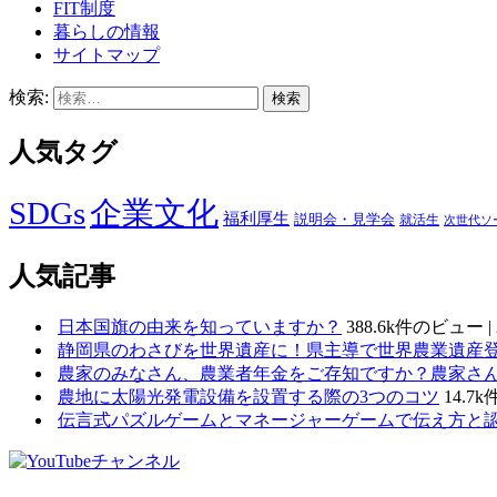
FIT制度
暮らしの情報
サイトマップ
検索:
人気タグ
SDGs
企業文化
福利厚生
説明会・見学会
就活生
次世代ソ
人気記事
日本国旗の由来を知っていますか？
388.6k件のビュー
|
静岡県のわさびを世界遺産に！県主導で世界農業遺産登.
農家のみなさん、農業者年金をご存知ですか？農家さん.
農地に太陽光発電設備を設置する際の3つのコツ
14.7
伝言式パズルゲームとマネージャーゲームで伝え方と認.