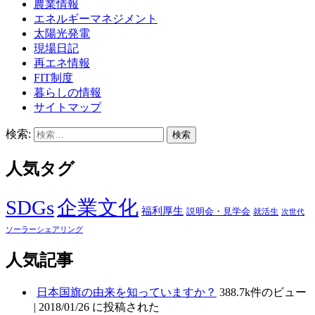
農業情報
エネルギーマネジメント
太陽光発電
現場日記
再エネ情報
FIT制度
暮らしの情報
サイトマップ
検索:
人気タグ
SDGs
企業文化
福利厚生
説明会・見学会
就活生
次世代
ソーラーシェアリング
人気記事
日本国旗の由来を知っていますか？
388.7k件のビュー
|
2018/01/26 に投稿された